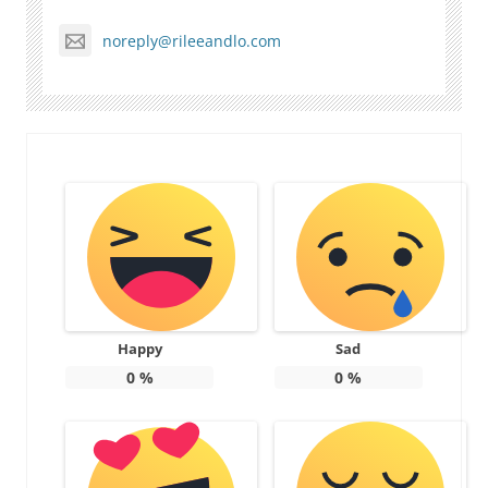
noreply@rileeandlo.com
Happy
Sad
0
%
0
%