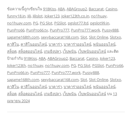
ข้อความนี้ถูกเขียนใน
918Kiss
,
ABA
,
ABAGroup2
,
Baccarat
,
Casino
,
funny18.in
,
Jili
,
Jilislot
,
Joker123
,
joker123th.co.in
,
no1huay
,
no1huay.com
,
PG
,
PG Slot
,
PGSlot
,
pgslot77.ltd
,
pgslot99.in
,
PunPro66
,
PunPro66.tv
,
PunPro777
,
PunPro777.work
,
Pussy888
,
sagame168th.com
,
sexybaccarat168.com
,
Slot
,
Slot Online
,
Slotxo
,
คาสิโน
,
คาสิโนออนไลน์
,
บาคาร่า
,
บาคาร่าออนไลน์
,
พนันออนไลน์
,
สล็อต
,
สล็อตออนไลน์
,
เกมยิงปลา
,
เว็บพนัน
,
เว็บพนันออนไลน์
และติด
ป้ายกำกับ
918Kiss
,
ABA
,
ABAGroup2
,
Baccarat
,
Casino
,
Joker123
,
Joker123th
,
no1huay
,
no1huay.com
,
PG
,
PG Slot
,
PGSlot
,
PunPro66
,
PunPro66.in
,
PunPro777
,
PunPro777.work
,
Pussy888
,
sagame168th.com
,
sexybaccarat168.com
,
Slot
,
Slot Online
,
Slotxo
,
คาสิโน
,
คาสิโนออนไลน์
,
บาคาร่า
,
บาคาร่าออนไลน์
,
พนันออนไลน์
,
สล็อต
,
สล็อตออนไลน์
,
เกมยิงปลา
,
เว็บพนัน
,
เว็บพนันออนไลน์
บน
13
เมษายน 2024