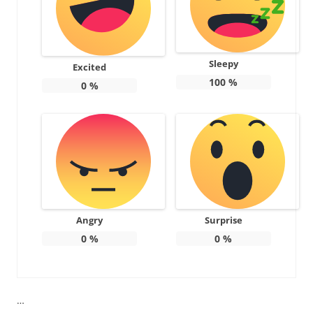
Sleepy
Excited
100
%
0
%
Angry
Surprise
0
%
0
%
…