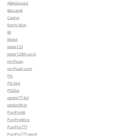
ABAGroup2
Baccarat
Casino
funny18.in
Jili
Jilislot
Joker123
joker123th.co.in
no1huay
no1huay.com
PG
PG Slot
PGSlot
pgslot77.ltd
pgslot99.in
PunPro66
PunPro66.tv
PunPro777
PunPro777.work