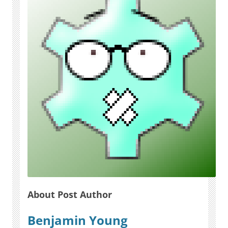
About Post Author
Benjamin Young